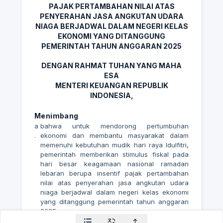
PAJAK PERTAMBAHAN NILAI ATAS
PENYERAHAN JASA ANGKUTAN UDARA
NIAGA BERJADWAL DALAM NEGERI KELAS
EKONOMI YANG DITANGGUNG
PEMERINTAH TAHUN ANGGARAN 2025
DENGAN RAHMAT TUHAN YANG MAHA
ESA
MENTERI KEUANGAN REPUBLIK
INDONESIA,
Menimbang
a
bahwa untuk mendorong pertumbuhan
.
ekonomi dan membantu masyarakat dalam
memenuhi kebutuhan mudik hari raya Idulfitri,
pemerintah memberikan stimulus fiskal pada
hari besar keagamaan nasional ramadan
lebaran berupa insentif pajak pertambahan
nilai atas penyerahan jasa angkutan udara
niaga berjadwal dalam negeri kelas ekonomi
yang ditanggung pemerintah tahun anggaran
2025;
b
bahwa berdasarkan pertimbangan