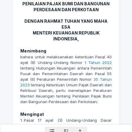
PENILAIAN PAJAK BUMI DAN BANGUNAN
PERDESAAN DAN PERKOTAAN
DENGAN RAHMAT TUHAN YANG MAHA
ESA
MENTERI KEUANGAN REPUBLIK
INDONESIA,
Menimbang
bahwa untuk melaksanakan ketentuan Pasal 40
ayat (8) Undang-Undang Nomor
1 Tahun 2022
tentang Hubungan Keuangan antara Pemerintah
Pusat dan Pemerintahan Daerah dan Pasal 55
ayat (6) Peraturan Pemerintah Nomor
35 Tahun
2023
tentang Ketentuan Umum Pajak Daerah dan
Retribusi Daerah, perlu menetapkan Peraturan
Menteri Keuangan tentang Penilaian Pajak Bumi
dan Bangunan Perdesaan dan Perkotaan;
Mengingat
1.
Pasal 17 ayat (3) Undang-Undang Dasar
Negara Republik Indonesia Tahun 1945;
2
Undang-Undang Nomor
39 Tahun 2008