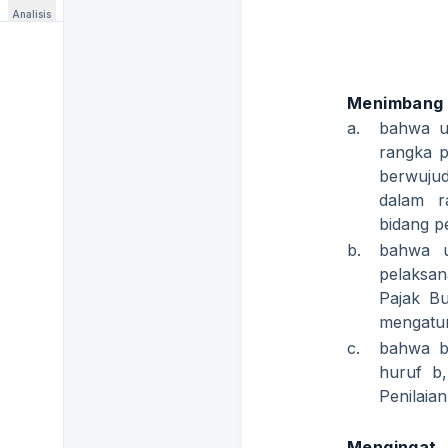
Analisis
Menimbang
a.
bahwa u
rangka p
berwujud
dalam r
bidang p
b.
bahwa u
pelaksan
Pajak B
mengatur
c.
bahwa b
huruf b
Penilaia
Mengingat