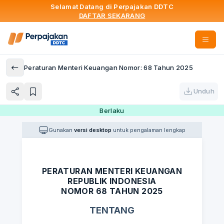
Selamat Datang di Perpajakan DDTC
DAFTAR SEKARANG
Peraturan Menteri Keuangan Nomor: 68 Tahun 2025
Unduh
Berlaku
Gunakan
versi desktop
untuk pengalaman lengkap
PERATURAN MENTERI KEUANGAN
REPUBLIK INDONESIA
NOMOR 68 TAHUN 2025
TENTANG