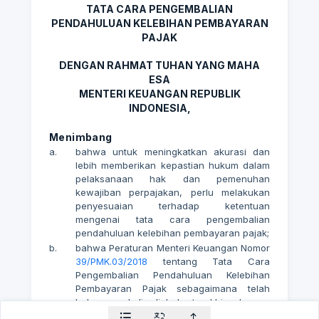
TATA CARA PENGEMBALIAN
PENDAHULUAN KELEBIHAN PEMBAYARAN
PAJAK
DENGAN RAHMAT TUHAN YANG MAHA
ESA
MENTERI KEUANGAN REPUBLIK
INDONESIA,
Menimbang
a.
bahwa untuk meningkatkan akurasi dan
lebih memberikan kepastian hukum dalam
pelaksanaan hak dan pemenuhan
kewajiban perpajakan, perlu melakukan
penyesuaian terhadap ketentuan
mengenai tata cara pengembalian
pendahuluan kelebihan pembayaran pajak;
b.
bahwa Peraturan Menteri Keuangan Nomor
39/PMK.03/2018
tentang Tata Cara
Pengembalian Pendahuluan Kelebihan
Pembayaran Pajak sebagaimana telah
beberapa kali diubah terakhir dengan
Peraturan Menteri Keuangan Nomor
119