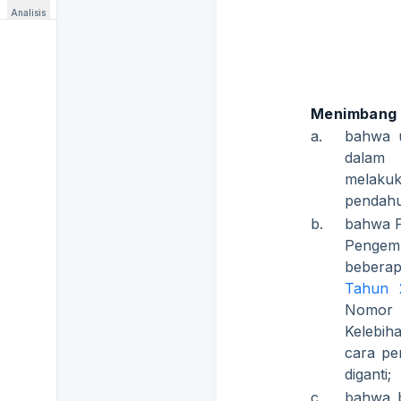
Analisis
Menimbang
a.
bahwa u
dalam 
melakuk
pendahu
b.
bahwa 
Pengemb
beberap
Tahun 
Nomo
Kelebih
cara pe
diganti;
c.
bahwa b