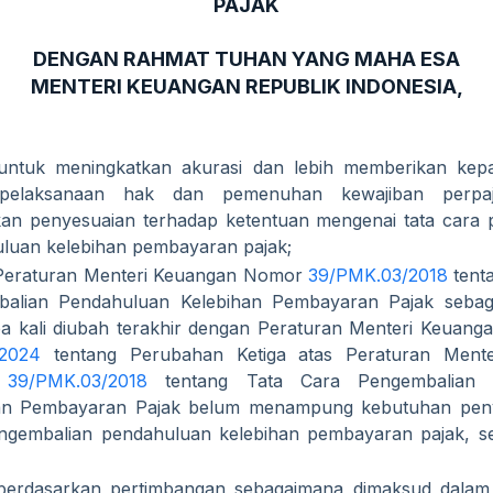
PAJAK
DENGAN RAHMAT TUHAN YANG MAHA ESA
MENTERI KEUANGAN REPUBLIK INDONESIA,
ntuk meningkatkan akurasi dan lebih memberikan kep
pelaksanaan hak dan pemenuhan kewajiban perpaj
an penyesuaian terhadap ketentuan mengenai tata cara 
luan kelebihan pembayaran pajak;
Peraturan Menteri Keuangan Nomor
39/PMK.03/2018
tent
alian Pendahuluan Kelebihan Pembayaran Pajak sebag
a kali diubah terakhir dengan Peraturan Menteri Keua
2024
tentang Perubahan Ketiga atas Peraturan Ment
r
39/PMK.03/2018
tentang Tata Cara Pengembalian 
an Pembayaran Pajak belum menampung kebutuhan peny
ngembalian pendahuluan kelebihan pembayaran pajak, se
erdasarkan pertimbangan sebagaimana dimaksud dalam