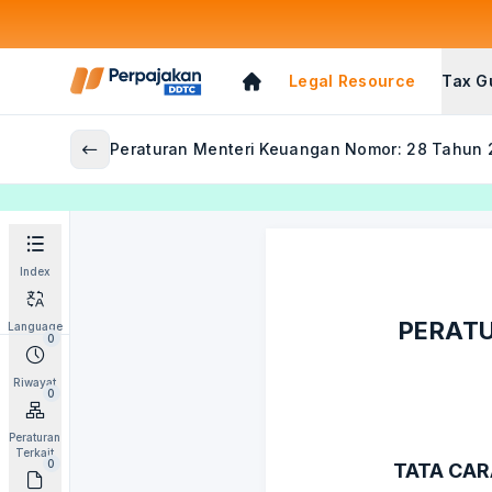
Legal Resource
Tax G
Peraturan Menteri Keuangan Nomor: 28 Tahun
Index
PERATU
Language
0
Riwayat
0
Peraturan
Terkait
0
TATA CA