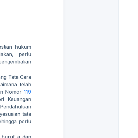
astian hukum
akan, perlu
pengembalian
ang Tata Cara
aimana telah
ngan Nomor
119
eri Keuangan
Pendahuluan
esuaian tata
hingga perlu
 huruf a dan