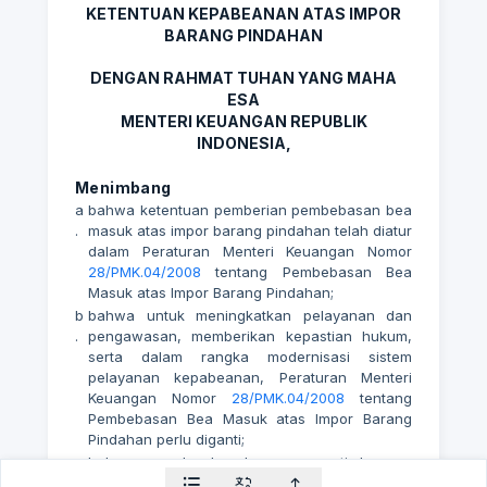
KETENTUAN KEPABEANAN ATAS IMPOR
BARANG PINDAHAN
DENGAN RAHMAT TUHAN YANG MAHA
ESA
MENTERI KEUANGAN REPUBLIK
INDONESIA,
Menimbang
a
bahwa ketentuan pemberian pembebasan bea
.
masuk atas impor barang pindahan telah diatur
dalam Peraturan Menteri Keuangan Nomor
28/PMK.04/2008
tentang Pembebasan Bea
Masuk atas Impor Barang Pindahan;
b
bahwa untuk meningkatkan pelayanan dan
.
pengawasan, memberikan kepastian hukum,
serta dalam rangka modernisasi sistem
pelayanan kepabeanan, Peraturan Menteri
Keuangan Nomor
28/PMK.04/2008
tentang
Pembebasan Bea Masuk atas Impor Barang
Pindahan perlu diganti;
c
bahwa berdasarkan pertimbangan
.
sebagaimana dimaksud dalam huruf a dan