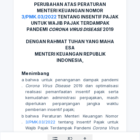
PERUBAHAN ATAS PERATURAN
MENTERI KEUANGAN NOMOR
3/PMK.03/2022
TENTANG INSENTIF PAJAK
UNTUK WAJIB PAJAK TERDAMPAK
PANDEMI
CORONA VIRUS DISEASE
2019
DENGAN RAHMAT TUHAN YANG MAHA
ESA
MENTERI KEUANGAN REPUBLIK
INDONESIA,
Menimbang
a
bahwa untuk penanganan dampak pandemi
.
Corona Virus Disease
2019 dan optimalisasi
realisasi pemanfaatan insentif pajak serta
kemudahan administrasi perpajakan, masih
diperlukan perpanjangan jangka waktu
pemberian insentif pajak;
b
bahwa Peraturan Menteri Keuangan Nomor
.
3/PMK.03/2022
tentang Insentif Pajak untuk
Wajib Pajak Terdampak Pandemi
Corona Virus
Disease
2019 belum menampung kebutuhan
perpanjangan jangka waktu pemberian insentif