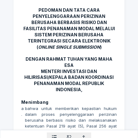
PEDOMAN DAN TATA CARA
PENYELENGGARAAN PERIZINAN
BERUSAHA BERBASIS RISIKO DAN
FASILITAS PENANAMAN MODAL MELALUI
SISTEM PERIZINAN BERUSAHA
TERINTEGRASI SECARA ELEKTRONIK
(
ONLINE SINGLE SUBMISSION
)
DENGAN RAHMAT TUHAN YANG MAHA
ESA
MENTERI INVESTASI DAN
HILIRISASI/KEPALA BADAN KOORDINASI
PENANAMAN MODAL REPUBLIK
INDONESIA,
Menimbang
a
bahwa untuk memberikan kepastian hukum
.
dalam proses penyelenggaraan perizinan
berusaha berbasis risiko dan melaksanakan
ketentuan Pasal 219 ayat (5), Pasal 256 ayat
(8), Pasal 257 ayat (3), Pasal 262, Pasal 342,
dan Pasal 528 Peraturan Pemerintah Nomor
28