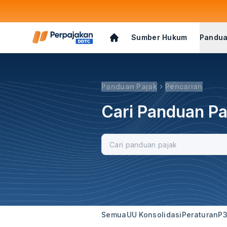
Sumber Hukum
Pandua
Panduan Pajak
Pencarian
Cari Panduan Pa
Semua
UU Konsolidasi
Peraturan
P