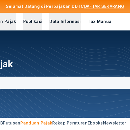
Selamat Datang di Perpajakan DDTC
DAFTAR SEKARANG
n Pajak
Publikasi
Data Informasi
Tax Manual
jak
3B
Putusan
Panduan Pajak
Rekap Peraturan
Ebooks
Newsletter