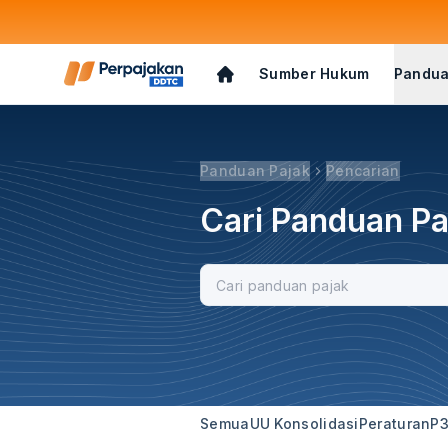
Sumber Hukum
Pandua
Panduan Pajak
Pencarian
Cari Panduan Pa
Semua
UU Konsolidasi
Peraturan
P