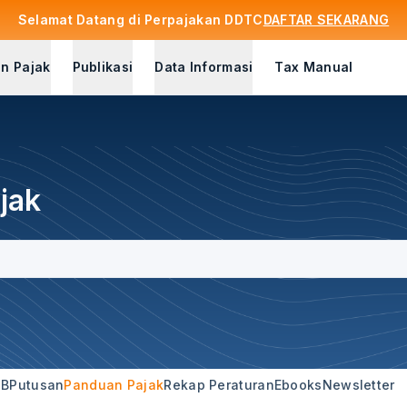
Selamat Datang di Perpajakan DDTC
DAFTAR SEKARANG
n Pajak
Publikasi
Data Informasi
Tax Manual
jak
3B
Putusan
Panduan Pajak
Rekap Peraturan
Ebooks
Newsletter