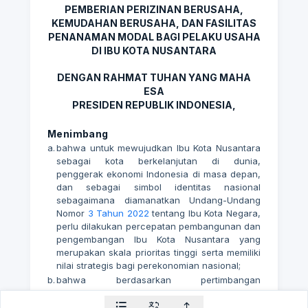
PEMBERIAN PERIZINAN BERUSAHA,
KEMUDAHAN BERUSAHA, DAN FASILITAS
PENANAMAN MODAL BAGI PELAKU USAHA
DI IBU KOTA NUSANTARA
DENGAN RAHMAT TUHAN YANG MAHA
ESA
PRESIDEN REPUBLIK INDONESIA,
Menimbang
a.
bahwa untuk mewujudkan Ibu Kota Nusantara
sebagai kota berkelanjutan di dunia,
penggerak ekonomi Indonesia di masa depan,
dan sebagai simbol identitas nasional
sebagaimana diamanatkan Undang-Undang
Nomor
3 Tahun 2022
tentang Ibu Kota Negara,
perlu dilakukan percepatan pembangunan dan
pengembangan Ibu Kota Nusantara yang
merupakan skala prioritas tinggi serta memiliki
nilai strategis bagi perekonomian nasional;
b.
bahwa berdasarkan pertimbangan
sebagaimana dimaksud dalam huruf a, perlu
memberikan kebijakan khusus pemberian