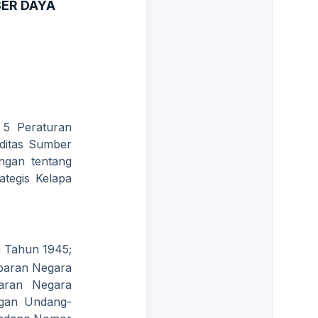
ER DAYA
 5 Peraturan
ditas Sumber
ngan tentang
tegis Kelapa
a Tahun 1945;
baran Negara
aran Negara
ngan Undang-