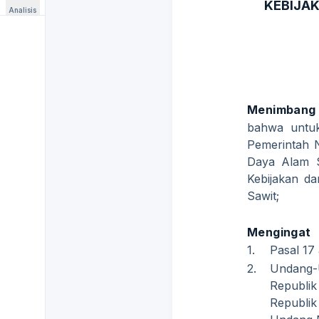
KEBIJA
Analisis
Menimbang
bahwa untuk
Pemerintah
Daya Alam S
Kebijakan d
Sawit;
Mengingat
1.
Pasal 17
2.
Undang
Republi
Republi