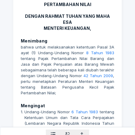
PERTAMBAHAN NILAI
DENGAN RAHMAT TUHAN YANG MAHA
ESA
MENTERI KEUANGAN,
Menimbang
bahwa untuk melaksanakan ketentuan Pasal 3A
ayat (1) Undang-Undang Nomor
8 Tahun 1983
tentang Pajak Pertambahan Nilai Barang dan
Jasa dan Pajak Penjualan atas Barang Mewah
sebagaimana telah beberapa kali diubah terakhir
dengan Undang-Undang Nomor
42 Tahun 2009
,
perlu menetapkan Peraturan Menteri Keuangan
tentang Batasan Pengusaha Kecil Pajak
Pertambahan Nilai;
Mengingat
1.
Undang-Undang Nomor
6 Tahun 1983
tentang
Ketentuan Umum dan Tata Cara Perpajakan
(Lembaran Negara Republik Indonesia Tahun
1983 Nomor 49, Tambahan Lembaran Negara
Republik Indonesia Nomor 3262) sebagaimana