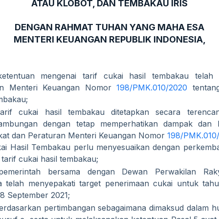
ATAU KLOBOT, DAN TEMBAKAU IRIS
DENGAN RAHMAT TUHAN YANG MAHA ESA
MENTERI KEUANGAN REPUBLIK INDONESIA,
etentuan mengenai tarif cukai hasil tembakau telah 
an Menteri Keuangan Nomor
198/PMK.010/2020
tentang
mbakau;
arif cukai hasil tembakau ditetapkan secara terencan
nambungan dengan tetap memperhatikan dampak dan k
kat dan Peraturan Menteri Keuangan Nomor
198/PMK.010
ukai Hasil Tembakau perlu menyesuaikan dengan perkem
 tarif cukai hasil tembakau;
emerintah bersama dengan Dewan Perwakilan Raky
a telah menyepakati target penerimaan cukai untuk tah
28 September 2021;
rdasarkan pertimbangan sebagaimana dimaksud dalam hu