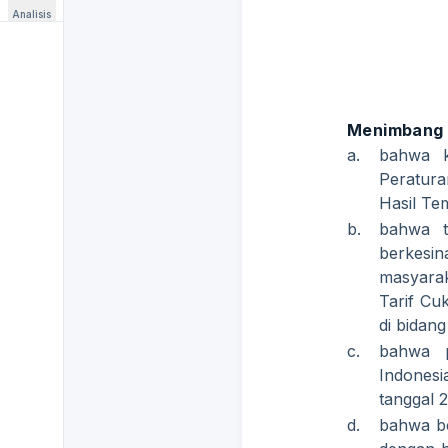
Analisis
Menimbang
a.
bahwa k
Peratur
Hasil Te
b.
bahwa t
berkesi
masyara
Tarif C
di bidang
c.
bahwa p
Indonesi
tanggal 
d.
bahwa be