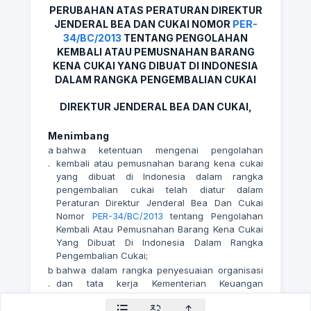
PERUBAHAN ATAS PERATURAN DIREKTUR
JENDERAL BEA DAN CUKAI NOMOR
PER-
34/BC/2013
TENTANG PENGOLAHAN
KEMBALI ATAU PEMUSNAHAN BARANG
KENA CUKAI YANG DIBUAT DI INDONESIA
DALAM RANGKA PENGEMBALIAN CUKAI
DIREKTUR JENDERAL BEA DAN CUKAI,
Menimbang
a
bahwa ketentuan mengenai pengolahan
.
kembali atau pemusnahan barang kena cukai
yang dibuat di Indonesia dalam rangka
pengembalian cukai telah diatur dalam
Peraturan Direktur Jenderal Bea Dan Cukai
Nomor
PER-34/BC/2013
tentang Pengolahan
Kembali Atau Pemusnahan Barang Kena Cukai
Yang Dibuat Di Indonesia Dalam Rangka
Pengembalian Cukai;
b
bahwa dalam rangka penyesuaian organisasi
.
dan tata kerja Kementerian Keuangan
sebagaimana ditetapkan dalam Peraturan
Menteri Keuangan Nomor 234/PMK.01/2015