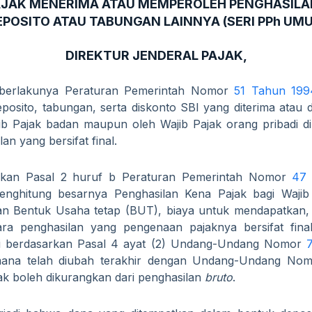
AJAK MENERIMA ATAU MEMPEROLEH PENGHASILA
POSITO ATAU TABUNGAN LAINNYA (SERI PPh UMU
DIREKTUR JENDERAL PAJAK,
berlakunya Peraturan Pemerintah Nomor
51 Tahun 199
posito, tabungan, serta diskonto SBI yang diterima atau d
ib Pajak badan maupun oleh Wajib Pajak orang pribadi d
an yang bersifat final.
rkan Pasal 2 huruf b Peraturan Pemerintah Nomor
47
enghitung besarnya Penghasilan Kena Pajak bagi Wajib
an Bentuk Usaha tetap (BUT), biaya untuk mendapatkan,
ra penghasilan yang pengenaan pajaknya bersifat final
ri berdasarkan Pasal 4 ayat (2) Undang-Undang Nomor
mana telah diubah terakhir dengan Undang-Undang No
dak boleh dikurangkan dari penghasilan
bruto
.