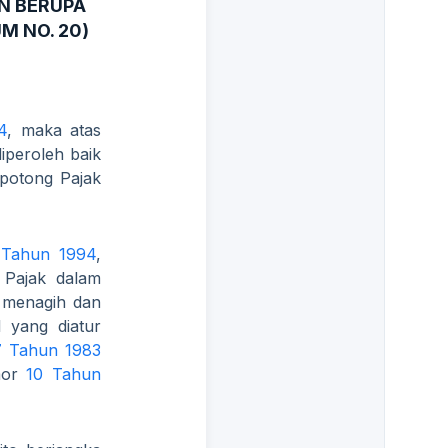
N BERUPA
M NO. 20)
4
, maka atas
iperoleh baik
ipotong Pajak
 Tahun 1994
,
 Pajak dalam
 menagih dan
 yang diatur
7 Tahun 1983
mor
10 Tahun