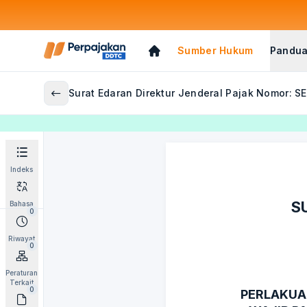
Sumber Hukum
Pandua
Surat Edaran Direktur Jenderal Pajak Nomor: S
Indeks
S
Bahasa
0
Riwayat
0
Peraturan
Terkait
0
PERLAKUA