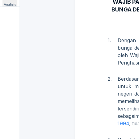
WAJIB P
Analisis
BUNGA DE
1.
Dengan 
bunga de
oleh Waj
Penghasil
2.
Berdasa
untuk m
negeri d
memeliha
tersendi
sebagai
1994
, ti