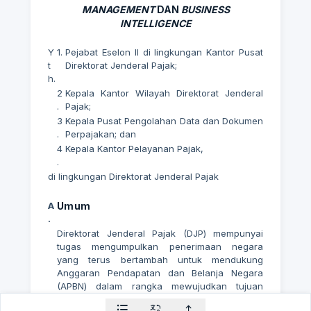
MANAGEMENT
DAN
BUSINESS
INTELLIGENCE
Y
1.
Pejabat Eselon II di lingkungan Kantor Pusat
t
Direktorat Jenderal Pajak;
h.
2
Kepala Kantor Wilayah Direktorat Jenderal
.
Pajak;
3
Kepala Pusat Pengolahan Data dan Dokumen
.
Perpajakan; dan
4
Kepala Kantor Pelayanan Pajak,
.
di lingkungan Direktorat Jenderal Pajak
A
Umum
.
Direktorat Jenderal Pajak (DJP) mempunyai
tugas mengumpulkan penerimaan negara
yang terus bertambah untuk mendukung
Anggaran Pendapatan dan Belanja Negara
(APBN) dalam rangka mewujudkan tujuan
negara masyarakat adil dan makmur. Selain itu,