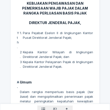
KEBIJAKAN PENGAWASAN DAN
PEMERIKSAAN WAJIB PAJAK DALAM
RANGKA PERLUASAN BASIS PAJAK
DIREKTUR JENDERAL PAJAK,
Y
1.
Para Pejabat Eselon II di lingkungan Kantor
t
Pusat Direktorat Jenderal Pajak;
h
.
2
Kepala Kantor Wilayah di lingkungan
.
Direktorat Jenderal Pajak; dan
3
Kepala Kantor Pelayanan Pajak di lingkungan
.
Direktorat Jenderal Pajak.
A
Umum
.
Dalam rangka memperluas basis pajak (
tax
base
) dan mengoptimalkan penerimaan pajak
melalui peningkatan kepatuhan kewajiban
perpajakan dan penggalian potensi Wajib