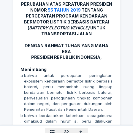
PERUBAHAN ATAS PERATURAN PRESIDEN
NOMOR
55 TAHUN 2019
TENTANG
PERCEPATAN PROGRAM KENDARAAN
BERMOTOR LISTRIK BERBASIS BATERAI
(
BATTERY ELECTRIC VEHICLE)
UNTUK
TRANSPORTASI JALAN
DENGAN RAHMAT TUHAN YANG MAHA
ESA
PRESIDEN REPUBLIK INDONESIA,
Menimbang
a
bahwa untuk percepatan peningkatan
.
ekosistem kendaraan bermotor listrik berbasis
baterai, perlu menambah ruang lingkup
kendaraan bermotor listrik berbasis baterai,
penyesuaian penggunaan tingkat komponen
dalam negeri, dan penguatan dukungan oleh
Pemerintah Pusat dan Pemerintah Daerah;
b
bahwa berdasarkan ketentuan sebagaimana
.
dimaksud dalam huruf a, perlu dilakukan
penyesuaian Peraturan Presiden Nomor
55
Tahun 2019
tentang Percepatan Program