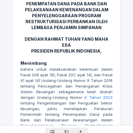
PENEMPATAN DANA PADA BANK DAN
PELAKSANAAN KEWENANGAN DALAM
PENYELENGGARAAN PROGRAM
RESTRUKTURISASI PERBANKAN OLEH
LEMBAGA PENJAMIN SIMPANAN
DENGAN RAHMAT TUHAN YANG MAHA
ESA
PRESIDEN REPUBLIK INDONESIA,
Menimbang
bahwa untuk melaksanakan ketentuan dalam
Pasal 208 ayat (9), Pasal 20C ayat (4), dan Pasal
41 ayat (4) Undang-Undang Nomor 9 Tahun 2016
tentang Pencegahan dan Penanganan Krisis
Sistem Keuangan sebagaimana telah diubah
dengan Undang-Undang Nomor
4 Tahun 2023
tentang Pengembangan dan Penguatan Sektor
Keuangan, perlu menetapkan Peraturan
Pemerintah tentang Penempatan Dana pada
Bank dan Pelaksanaan Kewenangan dalam
Penyelenggaraan Program Restrukturisasi
Perbankan oleh Lembaga Penjamin Simpanan;