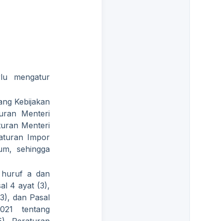
rlu mengatur
ang Kebijakan
uran Menteri
uran Menteri
aturan Impor
um, sehingga
 huruf a dan
l 4 ayat (3),
(3), dan Pasal
21 tentang
) Peraturan