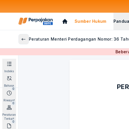
Sumber Hukum
Pandua
Peraturan Menteri Perdagangan Nomor: 36 Ta
Bebera
Indeks
PER
Bahasa
0
Riwayat
0
Peraturan
Terkait
0