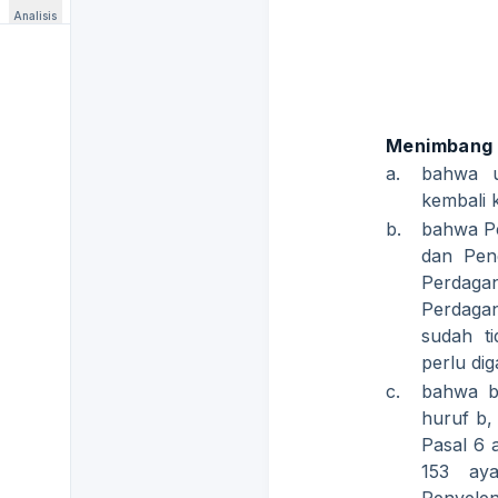
Analisis
Menimbang
a.
bahwa u
kembali 
b.
bahwa P
dan Pen
Perdagan
Perdag
sudah t
perlu dig
c.
bahwa b
huruf b,
Pasal 6 a
153 ay
Penyele