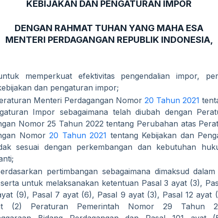
KEBIJAKAN DAN PENGATURAN IMPOR
DENGAN RAHMAT TUHAN YANG MAHA ESA
MENTERI PERDAGANGAN REPUBLIK INDONESIA,
ntuk memperkuat efektivitas pengendalian impor, pe
kebijakan dan pengaturan impor;
eraturan Menteri Perdagangan Nomor
20 Tahun 2021
tent
gaturan Impor sebagaimana telah diubah dengan Perat
gan Nomor 25 Tahun 2022 tentang Perubahan atas Perat
angan Nomor
20 Tahun 2021
tentang Kebijakan dan Peng
idak sesuai dengan perkembangan dan kebutuhan huk
anti;
erdasarkan pertimbangan sebagaimana dimaksud dalam
 serta untuk melaksanakan ketentuan Pasal 3 ayat (3), Pasa
yat (9), Pasal 7 ayat (6), Pasal 9 ayat (3), Pasal 12 ayat 
at (2) Peraturan Pemerintah Nomor 29 Tahun 20
nggaraan Bidang Perdagangan dan Pasal 101 ayat (5