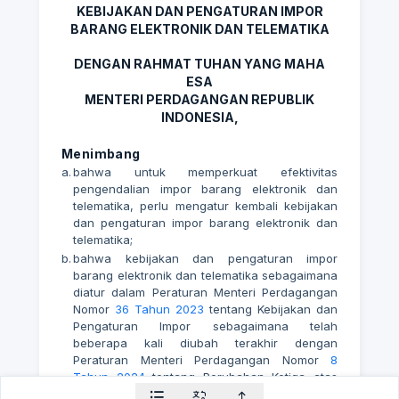
KEBIJAKAN DAN PENGATURAN IMPOR
BARANG ELEKTRONIK DAN TELEMATIKA
DENGAN RAHMAT TUHAN YANG MAHA
ESA
MENTERI PERDAGANGAN REPUBLIK
INDONESIA,
Menimbang
a.
bahwa untuk memperkuat efektivitas
pengendalian impor barang elektronik dan
telematika, perlu mengatur kembali kebijakan
dan pengaturan impor barang elektronik dan
telematika;
b.
bahwa kebijakan dan pengaturan impor
barang elektronik dan telematika sebagaimana
diatur dalam Peraturan Menteri Perdagangan
Nomor
36 Tahun 2023
tentang Kebijakan dan
Pengaturan Impor sebagaimana telah
beberapa kali diubah terakhir dengan
Peraturan Menteri Perdagangan Nomor
8
Tahun 2024
tentang Perubahan Ketiga atas
Peraturan Menteri Perdagangan Nomor
36