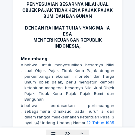
PENYESUAIAN BESARNYA NILAI JUAL
OBJEK PAJAK TIDAK KENA PAJAK PAJAK
BUMI DAN BANGUNAN
DENGAN RAHMAT TUHAN YANG MAHA
ESA
MENTERI KEUANGAN REPUBLIK
INDONESIA,
Menimbang
a
bahwa untuk menyesuaikan besarnya Nilai
.
Jual Objek Pajak Tidak Kena Pajak dengan
perkembangan ekonomi, moneter dan harga
umum objek pajak, perlu mengatur kembali
ketentuan mengenai besarnya Nilai Jual Objek
Pajak Tidak Kena Pajak Pajak Bumi dan
Bangunan;
b
bahwa berdasarkan pertimbangan
.
sebagaimana dimaksud pada huruf a dan
dalam rangka melaksanakan ketentuan Pasal 3
ayat (4) Undang-Undang Nomor
12 Tahun 1985
tentang Pajak Bumi dan Bangunan
sebagaimana telah diubah dengan Undang-