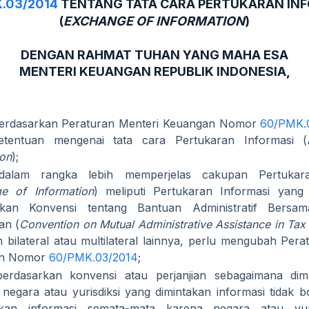
.03/2014
TENTANG TATA CARA PERTUKARAN IN
(
EXCHANGE OF INFORMATION
)
DENGAN RAHMAT TUHAN YANG MAHA ESA
MENTERI KEUANGAN REPUBLIK INDONESIA,
erdasarkan Peraturan Menteri Keuangan Nomor
60/PMK.
ketentuan mengenai tata cara Pertukaran Informasi (
ion
);
alam rangka lebih memperjelas cakupan Pertukara
e of Information
) meliputi Pertukaran Informasi yang 
rkan Konvensi tentang Bantuan Administratif Bersa
an (
Convention on Mutual Administrative Assistance in Tax
an bilateral atau multilateral lainnya, perlu mengubah Per
an Nomor
60/PMK.03/2014
;
erdasarkan konvensi atau perjanjian sebagaimana di
 negara atau yurisdiksi yang dimintakan informasi tidak 
kan informasi semata-mata karena negara atau yuri