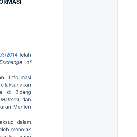
FORMASI
03/2014
telah
Exchange of
n Informasi
dilaksanakan
ma di Bidang
 Matters
), dan
aturan Menteri
maksud dalam
boleh menolak
sdiksi yang