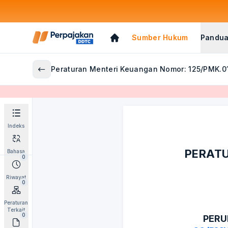
Sumber Hukum
Pandua
Peraturan Menteri Keuangan Nomor: 125/PMK.0
Indeks
PERATU
Bahasa
0
Riwayat
0
Peraturan
Terkait
0
PERU