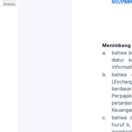
60/PMK
Analisis
Menimbang
a.
bahwa b
diatur 
Informat
b.
bahwa d
(
Exchang
berdasa
Perpajak
perjanji
Keuang
c.
bahwa b
huruf b,
memberi