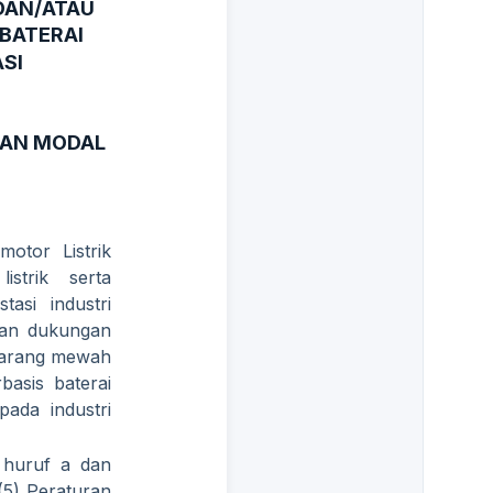
DAN/ATAU
BATERAI
SI
MAN MODAL
otor Listrik
strik serta
asi industri
ukan dukungan
 barang mewah
basis baterai
ada industri
 huruf a dan
(5) Peraturan