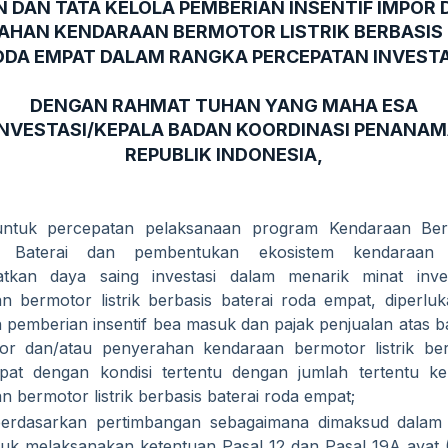
 DAN TATA KELOLA PEMBERIAN INSENTIF IMPOR 
AHAN KENDARAAN BERMOTOR LISTRIK BERBASIS 
ODA EMPAT DALAM RANGKA PERCEPATAN INVESTA
DENGAN RAHMAT TUHAN YANG MAHA ESA
INVESTASI/KEPALA BADAN KOORDINASI PENANA
REPUBLIK INDONESIA,
ntuk percepatan pelaksanaan program Kendaraan Berm
s Baterai dan pembentukan ekosistem kendaraan li
tkan daya saing investasi dalam menarik minat invest
n bermotor listrik berbasis baterai roda empat, diperl
n pemberian insentif bea masuk dan pajak penjualan atas
or dan/atau penyerahan kendaraan bermotor listrik ber
at dengan kondisi tertentu dengan jumlah tertentu kep
n bermotor listrik berbasis baterai roda empat;
erdasarkan pertimbangan sebagaimana dimaksud dalam
tuk melaksanakan ketentuan Pasal 12 dan Pasal 19A ayat 