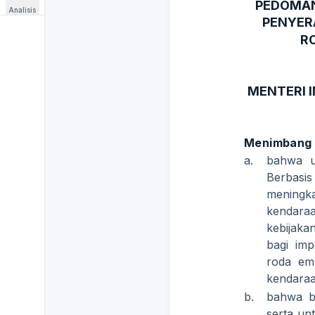
PEDOMAN
Analisis
PENYER
R
MENTERI 
Menimbang
a.
bahwa u
Berbasi
meningka
kendaraa
kebijaka
bagi imp
roda emp
kendaraa
b.
bahwa b
serta un