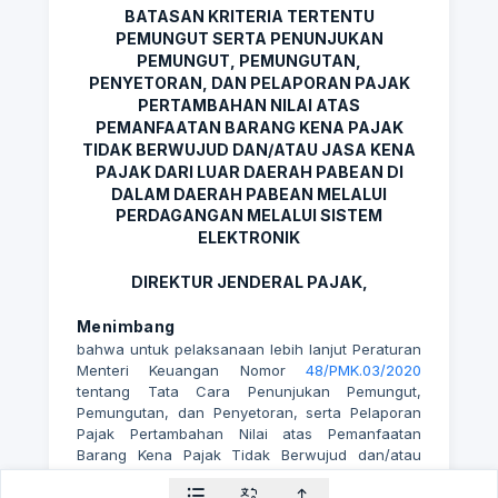
BATASAN KRITERIA TERTENTU
PEMUNGUT SERTA PENUNJUKAN
PEMUNGUT, PEMUNGUTAN,
PENYETORAN, DAN PELAPORAN PAJAK
PERTAMBAHAN NILAI ATAS
PEMANFAATAN BARANG KENA PAJAK
TIDAK BERWUJUD DAN/ATAU JASA KENA
PAJAK DARI LUAR DAERAH PABEAN DI
DALAM DAERAH PABEAN MELALUI
PERDAGANGAN MELALUI SISTEM
ELEKTRONIK
DIREKTUR JENDERAL PAJAK,
Menimbang
bahwa untuk pelaksanaan lebih lanjut Peraturan
Menteri Keuangan Nomor
48/PMK.03/2020
tentang Tata Cara Penunjukan Pemungut,
Pemungutan, dan Penyetoran, serta Pelaporan
Pajak Pertambahan Nilai atas Pemanfaatan
Barang Kena Pajak Tidak Berwujud dan/atau
Jasa Kena Pajak dari Luar Daerah Pabean di
Dalam Daerah Pabean melalui Perdagangan