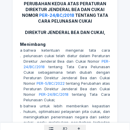
PERUBAHAN KEDUA ATAS PERATURAN
DIREKTUR JENDERAL BEA DAN CUKAI
NOMOR
PER-24/BC/2018
TENTANG TATA
CARA PELUNASAN CUKAI
DIREKTUR JENDERAL BEA DAN CUKAI,
Menimbang
a
bahwa ketentuan mengenai tata cara
.
pelunasan cukai telah diatur dalam Peraturan
Direktur Jenderal Bea dan Cukai Nomor
PER-
24/BC/2018
tentang Tata Cara Pelunasan
Cukai sebagaimana telah diubah dengan
Peraturan Direktur Jenderal Bea dan Cukai
Nomor
PER-5/BC/2022
tentang Perubahan atas
Peraturan Direktur Jenderal Bea dan Cukai
Nomor
PER-24/BC/2018
tentang Tata Cara
Pelunasan Cukai;
b
bahwa untuk lebih memberikan kepastian
.
hukum, optimalisasi pelayanan pita cukai, dan
meningkatkan penerimaan negara dari sektor
cukai, perlu melakukan perubahan terhadap
ketentuan mengenai tata cara pelunasan