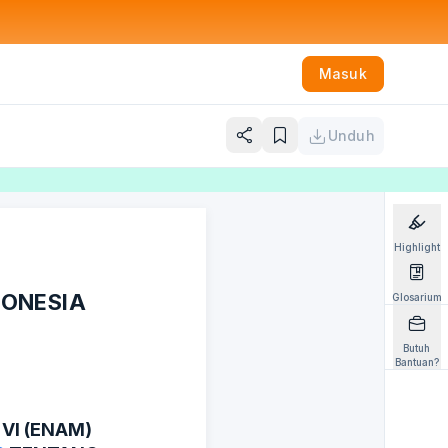
Masuk
Unduh
Highlight
DONESIA
Glosarium
Butuh
Bantuan?
 VI (ENAM)