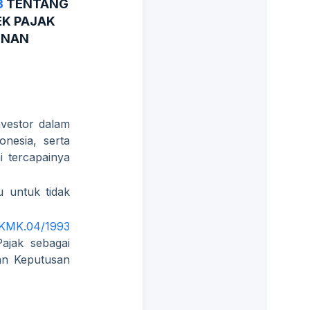
3
TENTANG
EK PAJAK
UNAN
nvestor dalam
nesia, serta
 tercapainya
 untuk tidak
/KMK.04/1993
ajak sebagai
an Keputusan