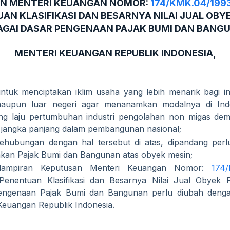
N MENTERI KEUANGAN NOMOR:
174/KMK.04/199
AN KLASIFIKASI DAN BESARNYA NILAI JUAL OBY
AGAI DASAR PENGENAAN PAJAK BUMI DAN BANG
MENTERI KEUANGAN REPUBLIK INDONESIA,
tuk menciptakan iklim usaha yang lebih menarik bagi i
maupun luar negeri agar menanamkan modalnya di Indo
g laju pertumbuhan industri pengolahan non migas demi
jangka panjang dalam pembangunan nasional;
hubungan dengan hal tersebut di atas, dipandang perlu
an Pajak Bumi dan Bangunan atas obyek mesin;
lampiran Keputusan Menteri Keuangan Nomor:
174
Penentuan Klasifikasi dan Besarnya Nilai Jual Obyek P
engenaan Pajak Bumi dan Bangunan perlu diubah deng
Keuangan Republik Indonesia.