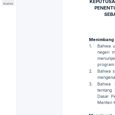
KEPUTUSA
Analisis
PENENTU
SEB
Menimbang
1.
Bahwa un
negeri 
menunjan
program 
2.
Bahwa se
mengenak
3.
Bahwa 
tentang 
Dasar P
Menteri 