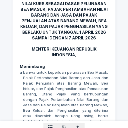
NILAI KURS SEBAGAI DASAR PELUNASAN
BEA MASUK, PAJAK PERTAMBAHAN NILAI
BARANG DAN JASA DAN PAJAK
PENJUALAN ATAS BARANG MEWAH, BEA
KELUAR, DAN PAJAK PENGHASILAN YANG
BERLAKU UNTUK TANGGAL 1 APRIL 2026
SAMPAI DENGAN 7 APRIL 2026
MENTERI KEUANGAN REPUBLIK
INDONESIA,
Menimbang
a
bahwa untuk keperluan pelunasan Bea Masuk,
.
Pajak Pertambahan Nilai Barang dan Jasa dan
Pajak Penjualan atas Barang Mewah, Bea
Keluar, dan Pajak Penghasilan atas Pemasukan
Barang, Utang Pajak yang berhubungan
dengan Pajak Pertambahan Nilai Barang dan
Jasa dan Pajak Penjualan atas Barang Mewah,
Bea Keluar, dan Penghasilan yang diterima
atau diperoleh berupa uang asing, harus
terlebih dahulu dinilai ke dalam uang Rupiah;
b
bahwa berdasarkan pertimbangan