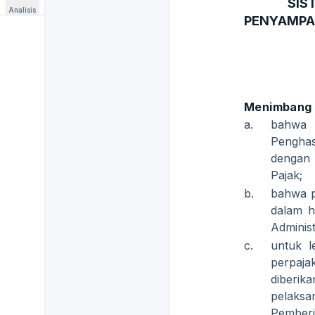
SIS
Analisis
PENYAMPA
Menimbang
a.
bahwa 
Penghas
dengan 
Pajak;
b.
bahwa p
dalam h
Adminis
c.
untuk l
perpaja
diberik
pelak
Pemberi