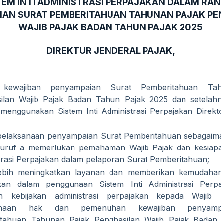
TEM INTI ADMINISTRASI PERPAJAKAN DALAM RA
IAN SURAT PEMBERITAHUAN TAHUNAN PAJAK PE
WAJIB PAJAK BADAN TAHUN PAJAK 2025
DIREKTUR JENDERAL PAJAK,
kewajiban penyampaian Surat Pemberitahuan Ta
ilan Wajib Pajak Badan Tahun Pajak 2025 dan setelahn
menggunakan Sistem Inti Administrasi Perpajakan Direkt
elaksanaan penyampaian Surat Pemberitahuan sebagaim
uruf a memerlukan pemahaman Wajib Pajak dan kesiapan
trasi Perpajakan dalam pelaporan Surat Pemberitahuan;
ebih meningkatkan layanan dan memberikan kemudahan 
kan dalam penggunaan Sistem Inti Administrasi Perpa
an kebijakan administrasi perpajakan kepada Wajib
sanaan hak dan pemenuhan kewajiban penyamp
tahuan Tahunan Pajak Penghasilan Wajib Pajak Badan