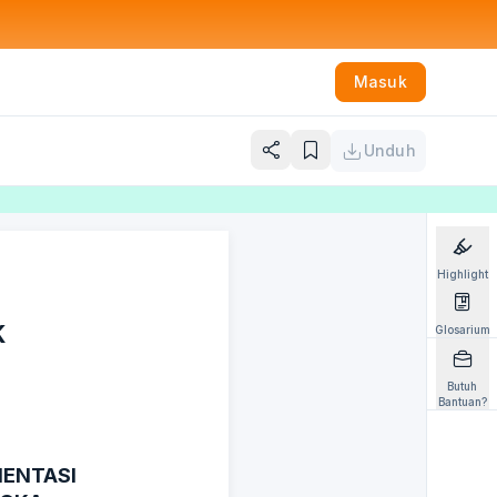
Masuk
Unduh
Highlight
K
Glosarium
Butuh
Bantuan?
ENTASI