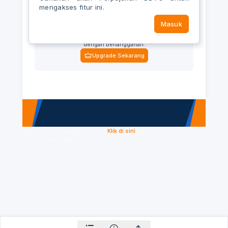
mengakses fitur ini.
Masuk
Upgrade akun Anda
Nikmati akses ke semua fitur dan konten eksklusif
dengan berlangganan.
Upgrade Sekarang
Menemukan kesalahan ketik?
Klik di sini
agar
kami dapat memperbaikinya.