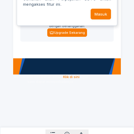
mengakses fitur ini.
Masuk
Upgrade akun Anda
Nikmati akses ke semua fitur dan konten eksklusif
dengan berlangganan.
Upgrade Sekarang
Menemukan kesalahan ketik?
Klik di sini
agar
kami dapat memperbaikinya.