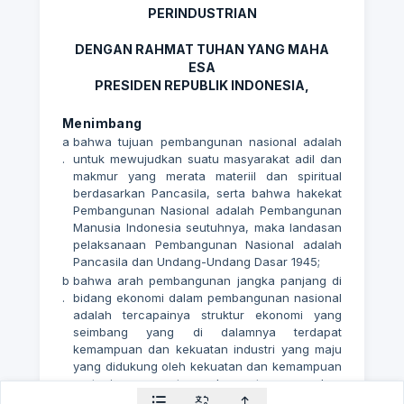
PERINDUSTRIAN
DENGAN RAHMAT TUHAN YANG MAHA
ESA
PRESIDEN REPUBLIK INDONESIA,
Menimbang
a
bahwa tujuan pembangunan nasional adalah
.
untuk mewujudkan suatu masyarakat adil dan
makmur yang merata materiil dan spiritual
berdasarkan Pancasila, serta bahwa hakekat
Pembangunan Nasional adalah Pembangunan
Manusia Indonesia seutuhnya, maka landasan
pelaksanaan Pembangunan Nasional adalah
Pancasila dan Undang-Undang Dasar 1945;
b
bahwa arah pembangunan jangka panjang di
.
bidang ekonomi dalam pembangunan nasional
adalah tercapainya struktur ekonomi yang
seimbang yang di dalamnya terdapat
kemampuan dan kekuatan industri yang maju
yang didukung oleh kekuatan dan kemampuan
pertanian yang tangguh, serta merupakan
pangkal tolak bagi bangsa Indonesia untuk