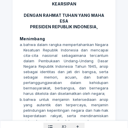
KEARSIPAN
DENGAN RAHMAT TUHAN YANG MAHA
ESA
PRESIDEN REPUBLIK INDONESIA,
Menimbang
a.
bahwa dalam rangka mempertahankan Negara
Kesatuan Republik Indonesia dan mencapai
cita-cita nasional sebagaimana tercantum
dalam Pembukaan Undang-Undang Dasar
Negara Republik Indonesia Tahun 1945, arsip
sebagai identitas dan jati diri bangsa, serta
sebagai memori, acuan, dan bahan
pertanggungjawaban dalam kehidupan
bermasyarakat, berbangsa, dan bernegara
harus dikelola dan diselamatkan oleh negara;
b.
bahwa untuk menjamin ketersediaan arsip
yang autentik dan terpercaya, menjamin
pelindungan kepentingan negara dan hak-hak
keperdataan rakyat, serta mendinamiskan
sistem kearsipan, diperlukan penyelenggaraan
kearsipan yang sesuai dengan prinsip, kaidah,