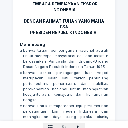
LEMBAGA PEMBIAYAAN EKSPOR
INDONESIA
DENGAN RAHMAT TUHAN YANG MAHA
ESA
PRESIDEN REPUBLIK INDONESIA,
Menimbang
a
bahwa tujuan pembangunan nasional adalah
.
untuk mencapai masyarakat adil dan makmur
berdasarkan Pancasila dan Undang-Undang
Dasar Negara Republik Indonesia Tahun 1945;
b
bahwa sektor perdagangan luar negeri
.
merupakan salah satu faktor penunjang
pertumbuhan, pemerataan, dan stabilitas
perekonomian nasional untuk meningkatkan
kesejahteraan, kemajuan, dan kemandirian
bangsa;
c
bahwa untuk mempercepat laju pertumbuhan
.
perdagangan luar negeri Indonesia dan
meningkatkan daya saing pelaku bisnis,
diperlukan suatu lembaga pembiayaan
independen yang mampu menyediakan