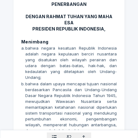
PENERBANGAN
DENGAN RAHMAT TUHAN YANG MAHA
ESA
PRESIDEN REPUBLIK INDONESIA,
Menimbang
a.
bahwa negara kesatuan Republik Indonesia
adalah negara kepulauan berciri nusantara
yang disatukan oleh wilayah perairan dan
udara dengan batas-batas, hak-hak, dan
kedaulatan yang ditetapkan oleh Undang-
Undang;
b.
bahwa dalam upaya mencapai tujuan nasional
berdasarkan Pancasila dan Undang-Undang
Dasar Negara Republik Indonesia Tahun 1945,
mewujudkan Wawasan Nusantara serta
memantapkan ketahanan nasional diperlukan
sistem transportasi nasional yang mendukung
pertumbuhan ekonomi, pengembangan
wilayah, mempererat hubungan antarbangsa,
dan memperkukuh kedaulatan negara;
c.
bahwa penerbangan merupakan bagian dari