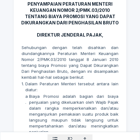
PENYAMPAIAN PERATURAN MENTERI
KEUANGAN NOMOR 2/PMK.03/2010
TENTANG BIAYA PROMOSI YANG DAPAT
DIKURANGKAN DARI PENGHASILAN BRUTO
DIREKTUR JENDERAL PAJAK,
Sehubungan dengan telah disahkan dan
diundangkannya Peraturan Menteri Keuangan
Nomor 2/PMK.03/2010 tanggal 8 Januari 2010
tentang biaya Promosi yang Dapat Dikurangkan
Dari Penghasilan Bruto, dengan ini disampaikan
kembali hal-hal sebagai berikut:
1.
Dalam Peraturan Menteri tersebut antara lain
diatur:
a
Biaya Promosi adalah bagian dari biaya
.
penjualan yang dikeluarkan oleh Wajib Pajak
dalam rangka memperkenalkan dan/atau
menganjurkan pemakaian suatu produk baik
langsung maupun tidak langsung untuk
mempertahankan dan/atau meningkatkan
penjualan.
b
Besarnya Biaya Promosi yang dapat