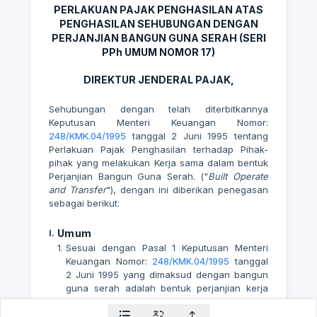
PERLAKUAN PAJAK PENGHASILAN ATAS
PENGHASILAN SEHUBUNGAN DENGAN
PERJANJIAN BANGUN GUNA SERAH (SERI
PPh UMUM NOMOR 17)
DIREKTUR JENDERAL PAJAK,
Sehubungan dengan telah diterbitkannya
Keputusan Menteri Keuangan Nomor:
248/KMK.04/1995
tanggal 2 Juni 1995 tentang
Perlakuan Pajak Penghasilan terhadap Pihak-
pihak yang melakukan Kerja sama dalam bentuk
Perjanjian Bangun Guna Serah. ("
Built Operate
and Transfer
"), dengan ini diberikan penegasan
sebagai berikut:
I.
Umum
1.
Sesuai dengan Pasal 1 Keputusan Menteri
Keuangan Nomor:
248/KMK.04/1995
tanggal
2 Juni 1995 yang dimaksud dengan bangun
guna serah adalah bentuk perjanjian kerja
sama yang dilakukan antara pemegang hak
atas tanah dengan investor yang