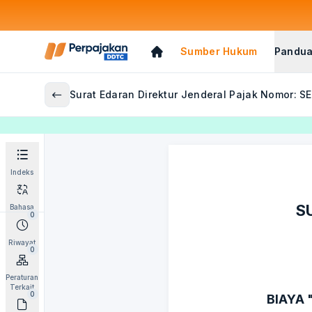
Sumber Hukum
Pandua
Surat Edaran Direktur Jenderal Pajak Nomor: S
Indeks
S
Bahasa
0
Riwayat
0
Peraturan
Terkait
0
BIAYA 