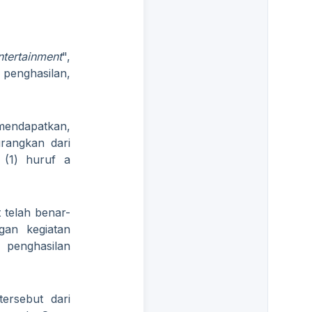
ntertainment
",
 penghasilan,
 mendapatkan,
rangkan dari
 (1) huruf a
 telah benar-
gan kegiatan
penghasilan
ersebut dari