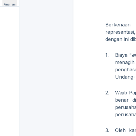
Analisis
Berkenaan 
representasi
dengan ini di
1.
Biaya "
e
menagih
penghas
Undang-U
2.
Wajib Pa
benar d
perusah
perusahaa
3.
Oleh kar