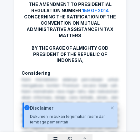
THE AMENDMENT TO PRESIDENTIAL
REGULATION NUMBER
159 OF 2014
CONCERNING THE RATIFICATION OF THE
CONVENTION ON MUTUAL
ADMINISTRATIVE ASSISTANCE IN TAX
MATTERS
BY THE GRACE OF ALMIGHTY GOD
PRESIDENT OF THE REPUBLIC OF
INDONESIA,
Considering
Kami mendeteksi adanya percobaan untuk
mengakses konten Premium secara tidak sah.
Kami memahami rasa ingin tahu dan kebutuhan
akan informasi, tetapi cara terbaik, aman, dan
legal untuk mendapatkan akses penuh adalah
Disclaimer
melalui paket Premium resmi. Dengan
berlangganan, Anda tidak hanya memperoleh
Dokumen ini bukan terjemahan resmi dari
akses tanpa batas ke seluruh dokumen hukum
lembaga pemerintah
dan regulasi terbaru, tetapi juga jaminan bahwa
setiap informasi yang Anda dapatkan valid,
terpercaya, dan mendukung aktivitas Anda