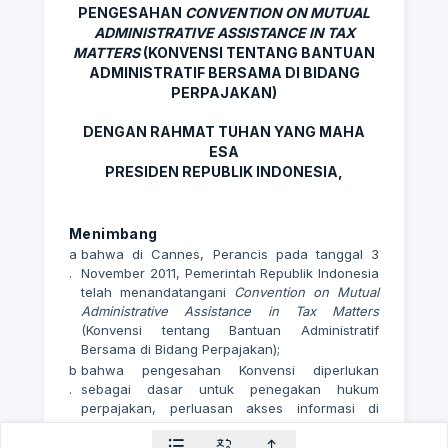
PENGESAHAN
CONVENTION ON MUTUAL
ADMINISTRATIVE ASSISTANCE IN TAX
MATTERS
(KONVENSI TENTANG BANTUAN
ADMINISTRATIF BERSAMA DI BIDANG
PERPAJAKAN)
DENGAN RAHMAT TUHAN YANG MAHA
ESA
PRESIDEN REPUBLIK INDONESIA,
Menimbang
a
bahwa di Cannes, Perancis pada tanggal 3
.
November 2011, Pemerintah Republik Indonesia
telah menandatangani
Convention on Mutual
Administrative Assistance in Tax Matters
(Konvensi tentang Bantuan Administratif
Bersama di Bidang Perpajakan);
b
bahwa pengesahan Konvensi diperlukan
.
sebagai dasar untuk penegakan hukum
perpajakan, perluasan akses informasi di
bidang perpajakan, pelaksanaan bantuan
penagihan pajak, dan kerja sama bantuan