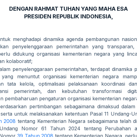
DENGAN RAHMAT TUHAN YANG MAHA ESA
PRESIDEN REPUBLIK INDONESIA,
ntuk menghadapi dinamika agenda pembangunan nasion
akan penyelenggaraan pemerintahan yang transparan, i
 perlu didukung organisasi kementerian negara yang linca
dan kolaboratif;
alam penyelenggaraan pemerintahan, terdapat dinamika
l yang menuntut organisasi kementerian negara mam
n tata kelola, optimalisasi pelaksanaan koordinasi dan
stansi pemerintah, dan kebutuhan transformasi digit
an pembaharuan pengaturan organisasi kementerian negar
erdasarkan pertimbangan sebagaimana dimaksud dalam
 serta untuk melaksanakan ketentuan Pasal 11 Undang-
n 2008
tentang Kementerian Negara sebagaimana telah d
Undang Nomor 61 Tahun 2024 tentang Perubahan a
 Nomor
39 Tahun 2008
tentang Kementerian Negara, perl