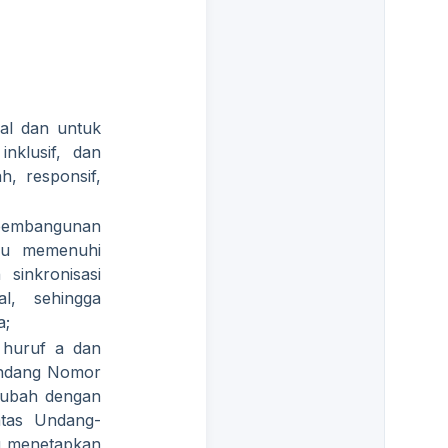
al dan untuk
nklusif, dan
h, responsif,
 pembangunan
pu memenuhi
 sinkronisasi
al, sehingga
a;
 huruf a dan
Undang Nomor
iubah dengan
tas Undang-
u menetapkan