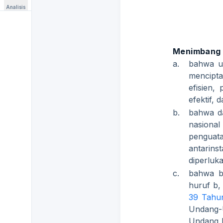
Analisis
Menimbang
a.
bahwa u
mencipt
efisien,
efektif, 
b.
bahwa d
nasiona
penguata
antarin
diperluk
c.
bahwa b
huruf b,
39 Tahu
Undang-
Undang