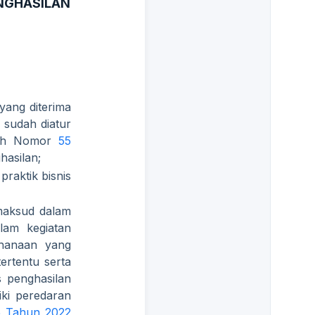
NGHASILAN
yang diterima
 sudah diatur
tah Nomor
55
hasilan;
raktik bisnis
maksud dalam
lam kegiatan
hanaan yang
ertentu serta
 penghasilan
iki peredaran
5 Tahun 2022