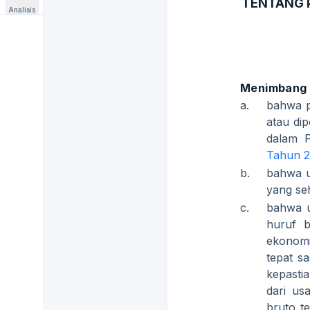
TENTANG 
Analisis
Menimbang
a.
bahwa p
atau dip
dalam 
Tahun 
b.
bahwa u
yang se
c.
bahwa u
huruf b
ekonom
tepat s
kepasti
dari us
bruto t