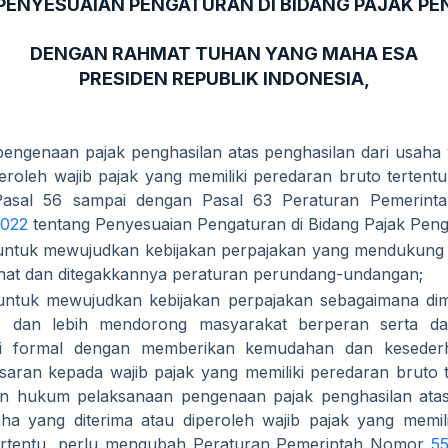
PENYESUAIAN PENGATURAN DI BIDANG PAJAK PE
DENGAN RAHMAT TUHAN YANG MAHA ESA
PRESIDEN REPUBLIK INDONESIA,
engenaan pajak penghasilan atas penghasilan dari usaha 
eroleh wajib pajak yang memiliki peredaran bruto tertentu
Pasal 56 sampai dengan Pasal 63 Peraturan Pemerin
2022
tentang Penyesuaian Pengaturan di Bidang Pajak Peng
ntuk mewujudkan kebijakan perpajakan yang mendukung p
hat dan ditegakkannya peraturan perundang-undangan;
ntuk mewujudkan kebijakan perpajakan sebagaimana di
 dan lebih mendorong masyarakat berperan serta da
i formal dengan memberikan kemudahan dan keseder
asaran kepada wajib pajak yang memiliki peredaran bruto t
an hukum pelaksanaan pengenaan pajak penghasilan atas
aha yang diterima atau diperoleh wajib pajak yang memil
ertentu, perlu mengubah Peraturan Pemerintah Nomor
5