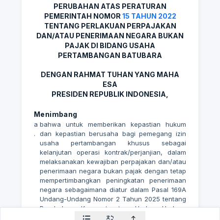
PERUBAHAN ATAS PERATURAN
PEMERINTAH NOMOR
15 TAHUN 2022
TENTANG PERLAKUAN PERPAJAKAN
DAN/ATAU PENERIMAAN NEGARA BUKAN
PAJAK DI BIDANG USAHA
PERTAMBANGAN BATUBARA
DENGAN RAHMAT TUHAN YANG MAHA
ESA
PRESIDEN REPUBLIK INDONESIA,
Menimbang
a
bahwa untuk memberikan kepastian hukum
.
dan kepastian berusaha bagi pemegang izin
usaha pertambangan khusus sebagai
kelanjutan operasi kontrak/perjanjian, dalam
melaksanakan kewajiban perpajakan dan/atau
penerimaan negara bukan pajak dengan tetap
mempertimbangkan peningkatan penerimaan
negara sebagaimana diatur dalam Pasal 169A
Undang-Undang Nomor 2 Tahun 2025 tentang
Perubahan Keempat atas Undang-Undang
Nomor 4 Tahun 2009 tentang Pertambangan