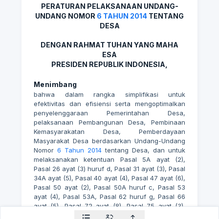
PERATURAN PELAKSANAAN UNDANG-
UNDANG NOMOR
6 TAHUN 2014
TENTANG
DESA
DENGAN RAHMAT TUHAN YANG MAHA
ESA
PRESIDEN REPUBLIK INDONESIA,
Menimbang
bahwa dalam rangka simplifikasi untuk
efektivitas dan efisiensi serta mengoptimalkan
penyelenggaraan Pemerintahan Desa,
pelaksanaan Pembangunan Desa, Pembinaan
Kemasyarakatan Desa, Pemberdayaan
Masyarakat Desa berdasarkan Undang-Undang
Nomor
6 Tahun 2014
tentang Desa, dan untuk
melaksanakan ketentuan Pasal 5A ayat (2),
Pasal 26 ayat (3) huruf d, Pasal 31 ayat (3), Pasal
34A ayat (5), Pasal 40 ayat (4), Pasal 47 ayat (6),
Pasal 50 ayat (2), Pasal 50A huruf c, Pasal 53
ayat (4), Pasal 53A, Pasal 62 huruf g, Pasal 66
ayat (5), Pasal 72 ayat (8), Pasal 75 ayat (3),
Pasal 77 ayat (3), Pasal 79 ayat (5), dan Pasal