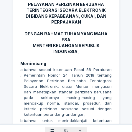
PELAYANAN PERIZINAN BERUSAHA
TERINTEGRASI SECARA ELEKTRONIK
DI BIDANG KEPABEANAN, CUKAI, DAN
PERPAJAKAN
DENGAN RAHMAT TUHAN YANG MAHA
ESA
MENTERI KEUANGAN REPUBLIK
INDONESIA,
Menimbang
a
bahwa sesuai ketentuan Pasal 88 Peraturan
.
Pemerintah Nomor 24 Tahun 2018 tentang
Pelayanan Perizinan Berusaha Terintegrasi
Secara Elektronik, diatur Menteri menyusun
dan menetapkan standar perizinan berusaha
pada sektornya masing-masing yang
mencakup norma, standar, prosedur, dan
kriteria perizinan berusaha sesuai dengan
ketentuan perundang-undangan;
b
bahwa untuk menindaklanjuti ketentuan
.
sebagaimana dimaksud dalam huruf a dan
untuk lebih mengoptimalkan pelayanan di