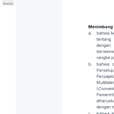
Analisis
Menimbang
a.
bahwa b
tentang 
dengan
berwenan
rangka p
b.
bahwa s
Persetu
Perpaja
Multila
(
Convent
Pemerin
diharusk
dengan m
c.
bahwa b