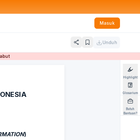
Masuk
Unduh
cabut
Highlight
DONESIA
Glosarium
Butuh
Bantuan?
RMATION
)