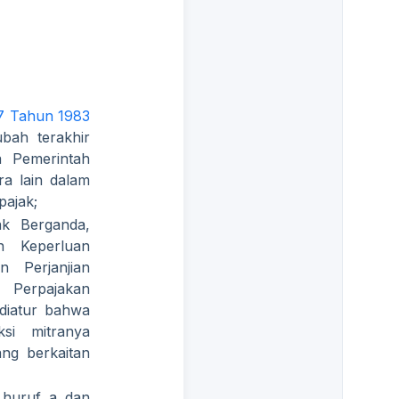
7 Tahun 1983
bah terakhir
 Pemerintah
a lain dalam
pajak;
ak Berganda,
n Keperluan
n Perjanjian
g Perpajakan
 diatur bahwa
si mitranya
ng berkaitan
 huruf a dan