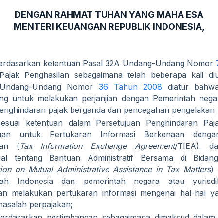
DENGAN RAHMAT TUHAN YANG MAHA ESA
MENTERI KEUANGAN REPUBLIK INDONESIA,
erdasarkan ketentuan Pasal 32A Undang-Undang Nomor
Pajak Penghasilan sebagaimana telah beberapa kali diu
 Undang-Undang Nomor
36 Tahun 2008
diatur bahwa
g untuk melakukan perjanjian dengan Pemerintah negar
enghindaran pajak berganda dan pencegahan pengelakan 
esuai ketentuan dalam Persetujuan Penghindaran Paj
juan untuk Pertukaran Informasi Berkenaan denga
kan (
Tax Information Exchange Agreement
/TIEA), da
teral tentang Bantuan Administratif Bersama di Bidan
ion on Mutual Administrative Assistance in Tax Matters
)
tah Indonesia dan pemerintah negara atau yurisdik
an melakukan pertukaran informasi mengenai hal-hal ya
asalah perpajakan;
erdasarkan pertimbangan sebagaimana dimaksud dalam