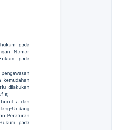
 hukum pada
uangan Nomor
 Hukum pada
n pengawasan
n kemudahan
lu dilakukan
f a;
 huruf a dan
Undang-Undang
an Peraturan
 Hukum pada