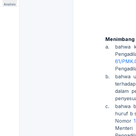
Analisis
Menimbang
a.
bahwa k
Pengadi
61/PMK.
Pengadil
b.
bahwa u
terhada
dalam pe
penyesua
c.
bahwa b
huruf b 
Nomor
Menteri
Pengadil