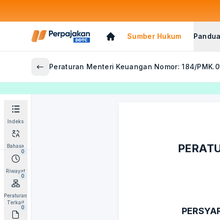
Sumber Hukum
Pandua
Peraturan Menteri Keuangan Nomor: 184/PMK.0
Indeks
PERATU
Bahasa
0
Riwayat
0
Peraturan
Terkait
0
PERSYA