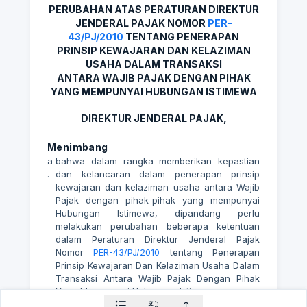
PERUBAHAN ATAS PERATURAN DIREKTUR
JENDERAL PAJAK NOMOR
PER-
43/PJ/2010
TENTANG PENERAPAN
PRINSIP KEWAJARAN DAN KELAZIMAN
USAHA DALAM TRANSAKSI
ANTARA WAJIB PAJAK DENGAN PIHAK
YANG MEMPUNYAI HUBUNGAN ISTIMEWA
DIREKTUR JENDERAL PAJAK,
Menimbang
a
bahwa dalam rangka memberikan kepastian
.
dan kelancaran dalam penerapan prinsip
kewajaran dan kelaziman usaha antara Wajib
Pajak dengan pihak-pihak yang mempunyai
Hubungan Istimewa, dipandang perlu
melakukan perubahan beberapa ketentuan
dalam Peraturan Direktur Jenderal Pajak
Nomor
PER-43/PJ/2010
tentang Penerapan
Prinsip Kewajaran Dan Kelaziman Usaha Dalam
Transaksi Antara Wajib Pajak Dengan Pihak
Yang Mempunyai Hubungan Istimewa;
b
bahwa berdasarkan pertimbangan